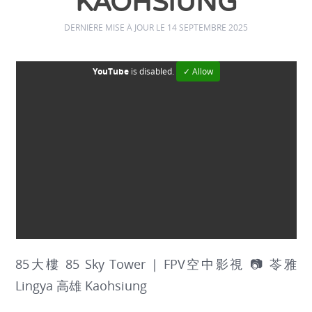
KAOHSIUNG
DERNIÈRE MISE À JOUR LE 14 SEPTEMBRE 2025
YouTube
is disabled.
✓ Allow
85大樓 85 Sky Tower | FPV空中影視 📷 苓雅
Lingya 高雄 Kaohsiung