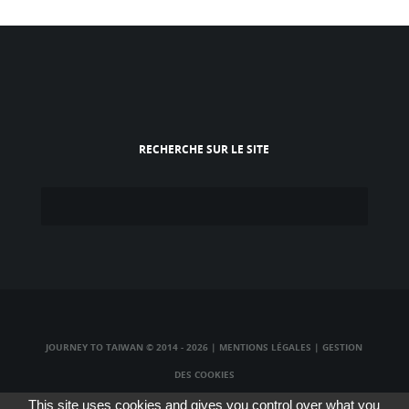
RECHERCHE SUR LE SITE
JOURNEY TO TAIWAN © 2014 - 2026
|
MENTIONS LÉGALES
|
GESTION
DES COOKIES
TAIWAN TV LIVE
|
TAIWAN RADIO LIVE
|
TAIWAN WEBCAM LIVE
This site uses cookies and gives you control over what you