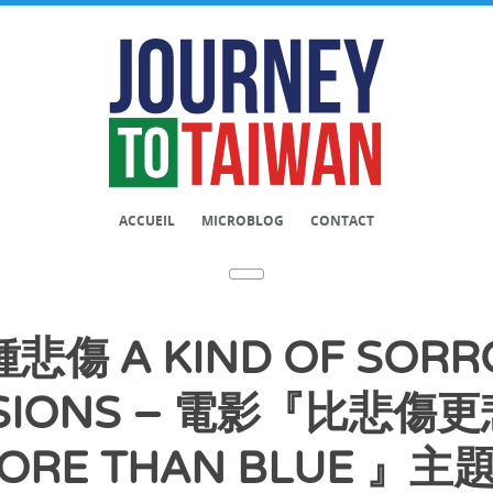
ACCUEIL
MICROBLOG
CONTACT
悲傷 A KIND OF SOR
ESSIONS – 電影『比悲
ORE THAN BLUE 』主