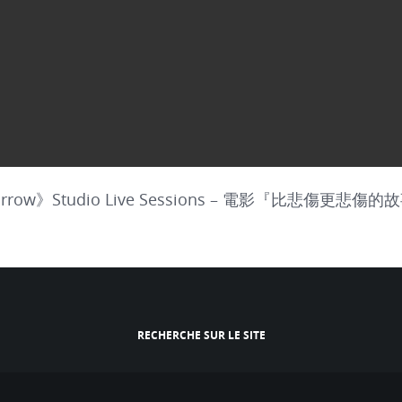
Sorrow》Studio Live Sessions – 電影『比悲傷更悲傷的故
RECHERCHE SUR LE SITE