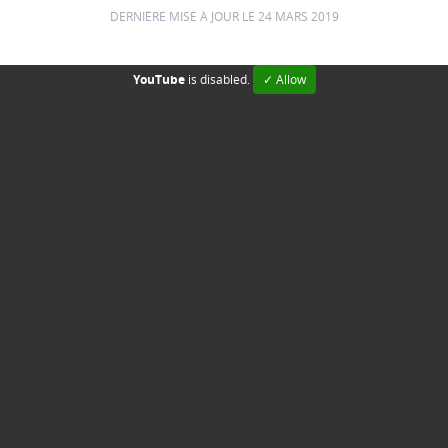
DERNIÈRE MISE À JOUR LE 24 MARS 2019
YouTube
is disabled.
✓ Allow