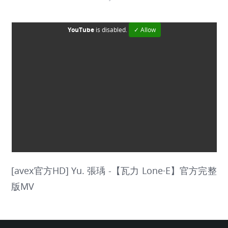
YouTube
is disabled.
✓ Allow
[avex官方HD] Yu. 張瑀 -【瓦力 Lone·E】官方完整
版MV