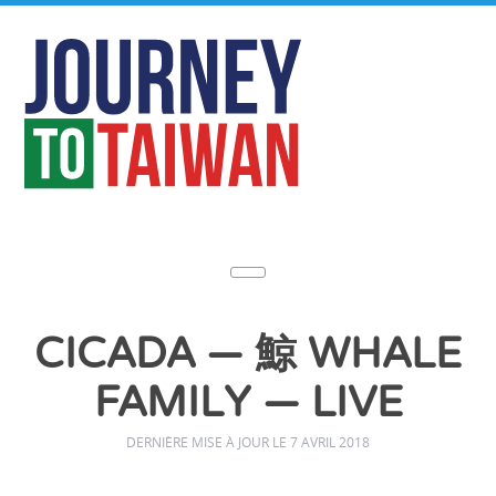
CICADA — 鯨 WHALE
FAMILY — LIVE
DERNIÈRE MISE À JOUR LE 7 AVRIL 2018