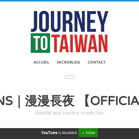
ACCUEIL
MICROBLOG
CONTACT
INS｜漫漫長夜 【OFFICIA
DERNIÈRE MISE À JOUR LE 16 AVRIL 2021
YouTube
is disabled.
✓ Allow