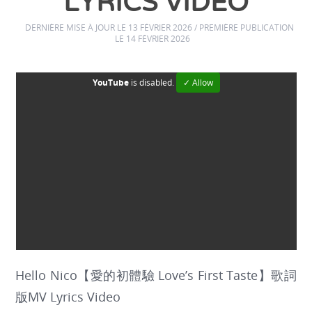
LYRICS VIDEO
DERNIÈRE MISE À JOUR LE 13 FÉVRIER 2026 / PREMIÈRE PUBLICATION
LE 14 FÉVRIER 2026
YouTube
is disabled.
✓ Allow
Hello Nico【愛的初體驗 Love’s First Taste】歌詞
版MV Lyrics Video