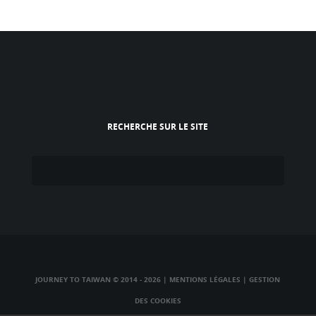
RECHERCHE SUR LE SITE
JOURNEY TO TAIWAN © 2014 - 2026
|
MENTIONS LÉGALES
|
GESTION
DES COOKIES