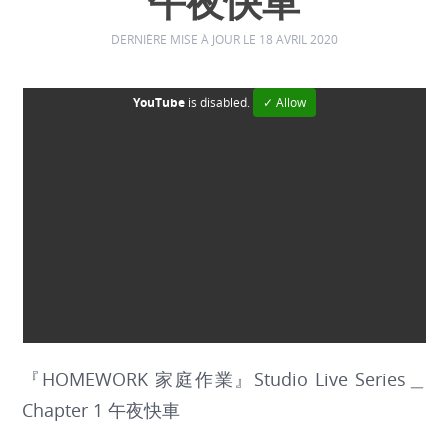
午夜快車
DERNIÈRE MISE À JOUR LE 18 AVRIL 2020
YouTube
is disabled.
✓ Allow
『HOMEWORK 家庭作業』Studio Live Series＿
Chapter 1 午夜快車