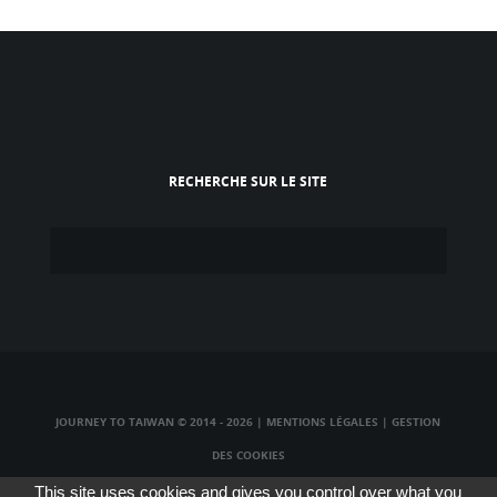
RECHERCHE SUR LE SITE
JOURNEY TO TAIWAN © 2014 - 2026
|
MENTIONS LÉGALES
|
GESTION
DES COOKIES
TAIWAN TV LIVE
|
TAIWAN RADIO LIVE
|
TAIWAN WEBCAM LIVE
This site uses cookies and gives you control over what you