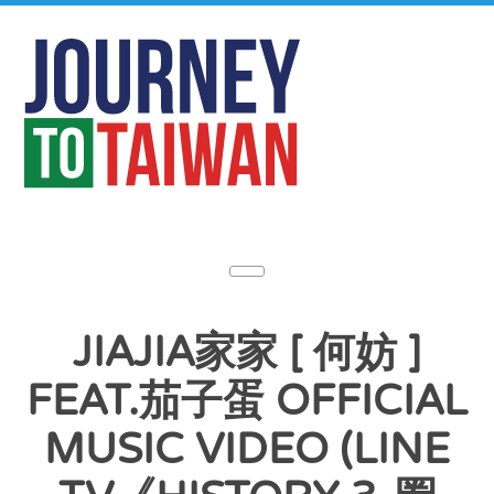
JIAJIA家家 [ 何妨 ]
FEAT.茄子蛋 OFFICIAL
MUSIC VIDEO (LINE