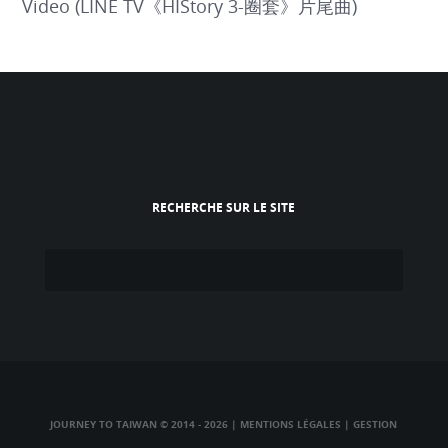
Video (LINE TV《HIStory 3-圈套》片尾曲)
RECHERCHE SUR LE SITE
JOURNEY TO TAIWAN © 2014 - 2026
|
MENTIONS LÉGALES
|
GESTION