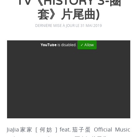
TV《HISTORY 3-圈
套》片尾曲)
DERNIÈRE MISE À JOUR LE 31 MAI 2019
YouTube
is disabled.
✓ Allow
JiaJia家家 [ 何妨 ] feat.茄子蛋 Official Music