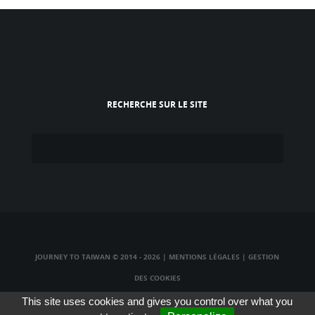
RECHERCHE SUR LE SITE
JOURNEY TO TAIWAN © 2014 - 2026
|
MENTIONS LÉGALES
|
GESTION
DES COOKIES
TAIWAN TV LIVE
|
TAIWAN RADIO LIVE
|
TAIWAN WEBCAM LIVE
This site uses cookies and gives you control over what you