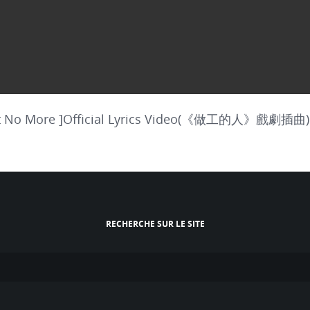
No More ]Official Lyrics Video(《做工的人》戲劇插曲)
RECHERCHE SUR LE SITE