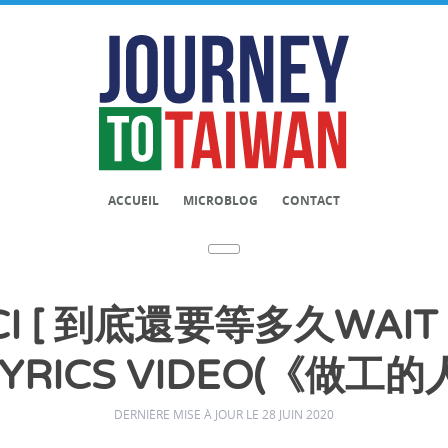
ACCUEIL
MICROBLOG
CONTACT
CI [ 到底還要等多久WAIT
L LYRICS VIDEO(《做
DERNIÈRE MISE À JOUR LE 28 JUIN 2020