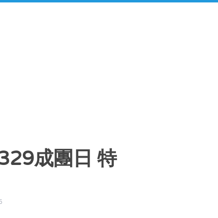
｜329成團日 特
5