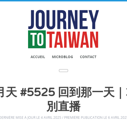
ACCUEIL
MICROBLOG
CONTACT
月天 #5525 回到那一天
別直播
DERNIÈRE MISE À JOUR LE 4 AVRIL 2025 / PREMIÈRE PUBLICATION LE 6 AVRIL 202