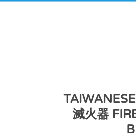
TAIWANESE
滅火器 FIR
B