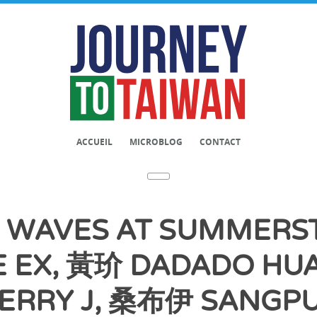
ACCUEIL
MICROBLOG
CONTACT
 WAVES AT SUMMERST
E EX, 黃玠 DADADO HU
ERRY J, 桑布伊 SANGP