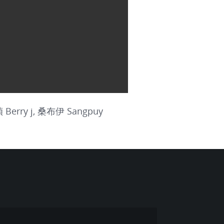
 Berry j, 桑布伊 Sangpuy