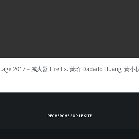
Stage 2017 – 滅火器 Fire Ex, 黃玠 Dadado Huang, 黃小楨
RECHERCHE SUR LE SITE