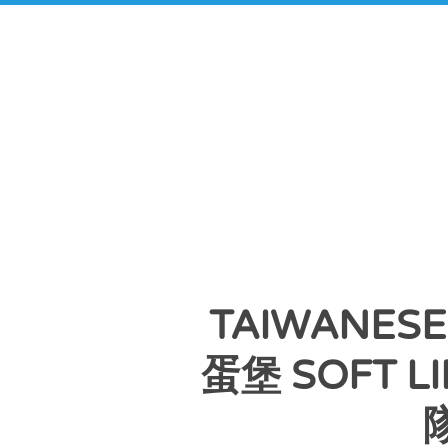
TAIWANESE
蛋堡 SOFT L
隊