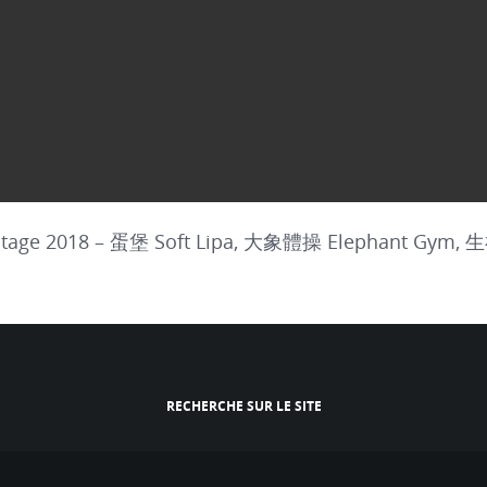
Stage 2018 – 蛋堡 Soft Lipa, 大象體操 Elephant Gym, 
RECHERCHE SUR LE SITE