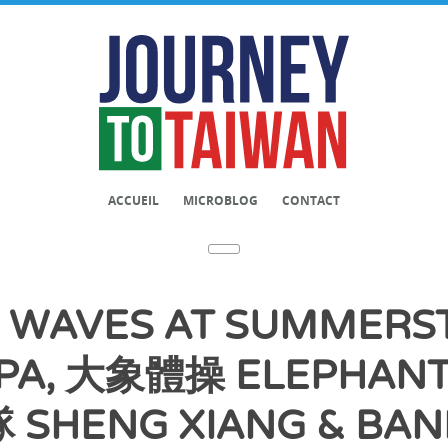
ACCUEIL
MICROBLOG
CONTACT
 WAVES AT SUMMERST
IPA, 大象體操 ELEPHAN
 SHENG XIANG & BA