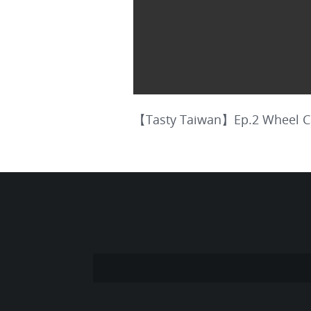
【Tasty Taiwan】Ep.2 W