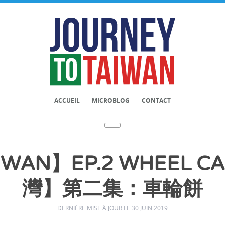
ACCUEIL
MICROBLOG
CONTACT
AIWAN】EP.2 WHEEL 
灣】第二集：車輪餅
DERNIÈRE MISE À JOUR LE 30 JUIN 2019