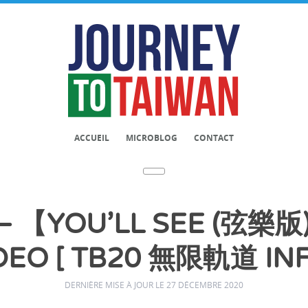
ACCUEIL
MICROBLOG
CONTACT
 – 【YOU’LL SEE (弦樂版
IDEO [ TB20 無限軌道 INFI
DERNIÈRE MISE À JOUR LE 27 DÉCEMBRE 2020