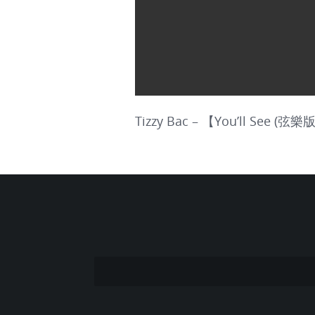
Tizzy Bac – 【You’ll See (弦樂版