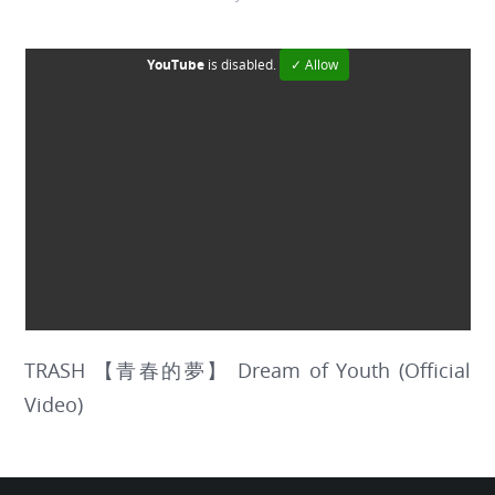
YouTube
is disabled.
✓ Allow
TRASH 【青春的夢】 Dream of Youth (Official
Video)