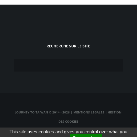
RECHERCHE SUR LE SITE
JOURNEY TO TAIWAN © 2014 - 2026
|
MENTIONS LÉGALES
|
GESTION
DES COOKIES
TAIWAN TV LIVE
|
TAIWAN RADIO LIVE
|
TAIWAN WEBCAM LIVE
This site uses cookies and gives you control over what you