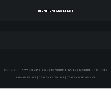
RECHERCHE SUR LE SITE
JOURNEY TO TAIWAN © 2014 - 2026
|
MENTIONS LÉGALES
|
GESTION DES COOKIES
TAIWAN TV LIVE
|
TAIWAN RADIO LIVE
|
TAIWAN WEBCAM LIVE