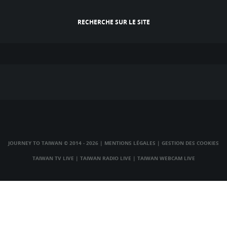
RECHERCHE SUR LE SITE
JOURNEY TO TAIWAN © 2014 - 2026
|
MENTIONS LÉGALES
|
GESTION DES COOKIES
TAIWAN TV LIVE
|
TAIWAN RADIO LIVE
|
TAIWAN WEBCAM LIVE