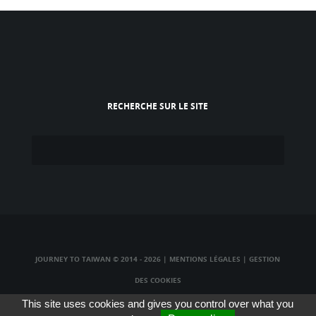
RECHERCHE SUR LE SITE
JOURNEY TO TAIWAN © 2014 - 2026
|
MENTIONS LÉGALES
|
GESTION
DES COOKIES
TAIWAN TV LIVE
|
TAIWAN RADIO LIVE
|
TAIWAN WEBCAM LIVE
This site uses cookies and gives you control over what you