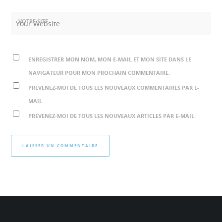
VOTRE SITE
ENREGISTRER MON NOM, MON E-MAIL ET MON SITE DANS LE
NAVIGATEUR POUR MON PROCHAIN COMMENTAIRE.
PRÉVENEZ-MOI DE TOUS LES NOUVEAUX COMMENTAIRES PAR E-
MAIL.
PRÉVENEZ-MOI DE TOUS LES NOUVEAUX ARTICLES PAR E-MAIL.