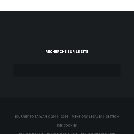
RECHERCHE SUR LE SITE
JOURNEY TO TAIWAN © 2014 - 2026
|
MENTIONS LÉGALES
|
GESTION
DES COOKIES