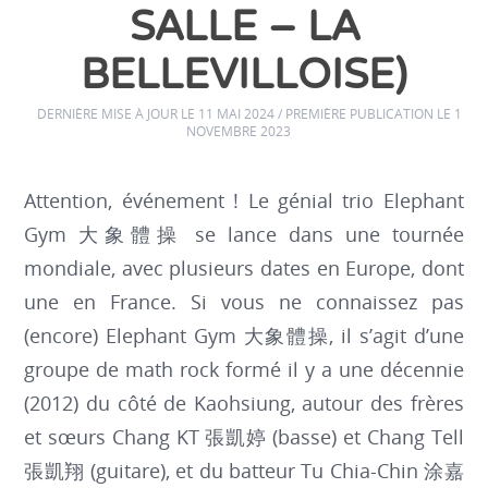
SALLE – LA
BELLEVILLOISE)
DERNIÈRE MISE À JOUR LE 11 MAI 2024 / PREMIÈRE PUBLICATION LE 1
NOVEMBRE 2023
Attention, événement ! Le génial trio Elephant
Gym 大象體操 se lance dans une tournée
mondiale, avec plusieurs dates en Europe, dont
une en France. Si vous ne connaissez pas
(encore) Elephant Gym 大象體操, il s’agit d’une
groupe de math rock formé il y a une décennie
(2012) du côté de Kaohsiung, autour des frères
et sœurs Chang KT 張凱婷 (basse) et Chang Tell
張凱翔 (guitare), et du batteur Tu Chia-Chin 涂嘉