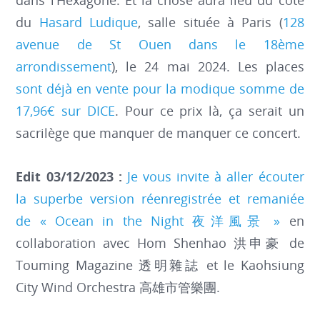
dans l’Hexagone. Et la chose aura lieu du côté
du
Hasard Ludique
, salle située à Paris (
128
avenue de St Ouen dans le 18ème
arrondissement
), le 24 mai 2024. Les places
sont déjà en vente pour la modique somme de
17,96€ sur DICE
. Pour ce prix là, ça serait un
sacrilège que manquer de manquer ce concert.
Edit 03/12/2023 :
Je vous invite à aller écouter
la superbe version réenregistrée et remaniée
de « Ocean in the Night 夜洋風景 »
en
collaboration avec Hom Shenhao 洪申豪 de
Touming Magazine 透明雜誌 et le Kaohsiung
City Wind Orchestra 高雄市管樂團.