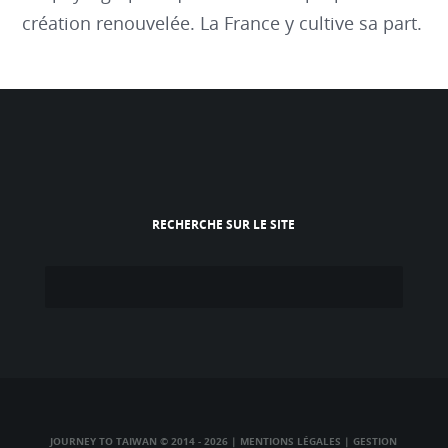
création renouvelée. La France y cultive sa part.
RECHERCHE SUR LE SITE
JOURNEY TO TAIWAN © 2014 - 2026
|
MENTIONS LÉGALES
|
GESTION