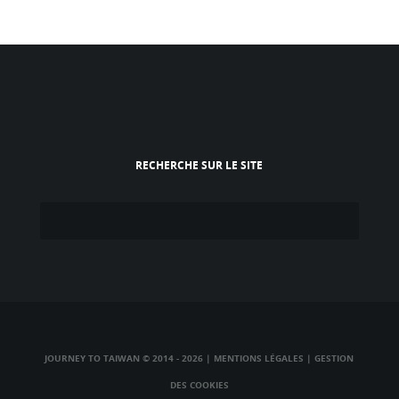
RECHERCHE SUR LE SITE
JOURNEY TO TAIWAN © 2014 - 2026
|
MENTIONS LÉGALES
|
GESTION
DES COOKIES