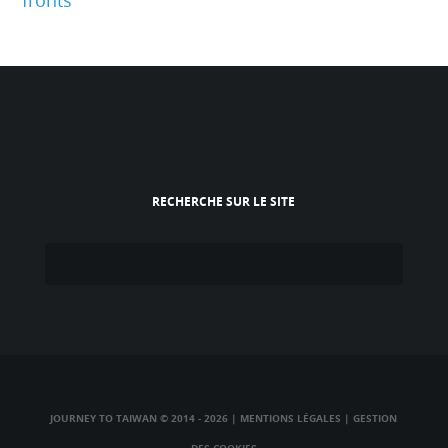
fronts
RECHERCHE SUR LE SITE
JOURNEY TO TAIWAN © 2014 - 2026
|
MENTIONS LÉGALES
|
GESTION