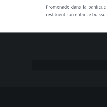
Promenade dans la banlieue s
restituent son enfance buisso