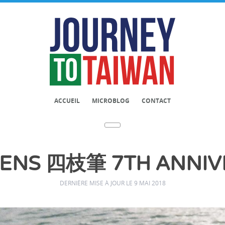
ACCUEIL
MICROBLOG
CONTACT
PENS 四枝筆 7TH ANNIV
DERNIÈRE MISE À JOUR LE 9 MAI 2018