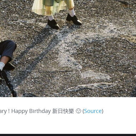
ary ! Happy Birthday 新日快樂 🙂 (
Source
)