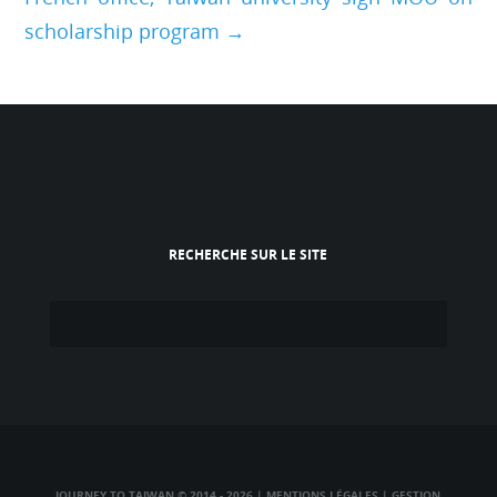
scholarship program →
RECHERCHE SUR LE SITE
JOURNEY TO TAIWAN © 2014 - 2026
|
MENTIONS LÉGALES
|
GESTION