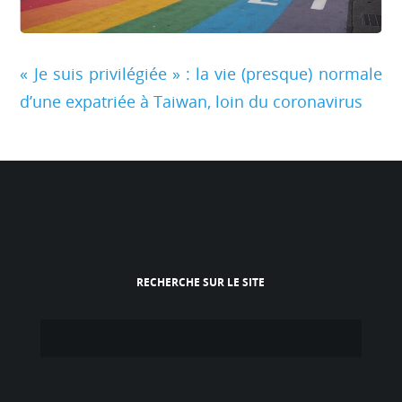
« Je suis privilégiée » : la vie (presque) normale
d’une expatriée à Taiwan, loin du coronavirus
RECHERCHE SUR LE SITE