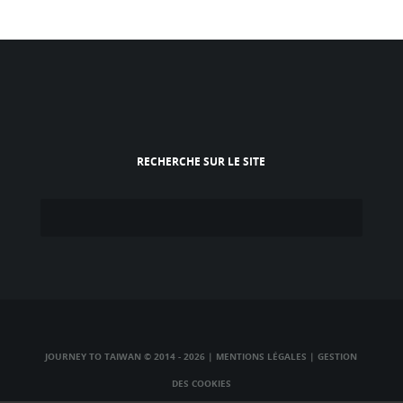
RECHERCHE SUR LE SITE
JOURNEY TO TAIWAN © 2014 - 2026
|
MENTIONS LÉGALES
|
GESTION
DES COOKIES