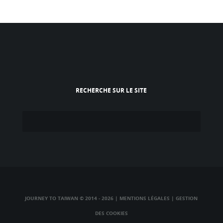
RECHERCHE SUR LE SITE
JOURNEY TO TAIWAN © 2014 - 2026
|
MENTIONS LÉGALES
|
GESTION
DES COOKIES