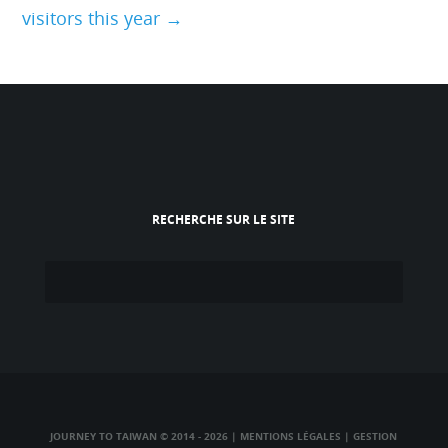
visitors this year →
RECHERCHE SUR LE SITE
JOURNEY TO TAIWAN © 2014 - 2026
|
MENTIONS LÉGALES
|
GESTION