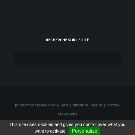
RECHERCHE SUR LE SITE
JOURNEY TO TAIWAN © 2014 - 2026
|
MENTIONS LÉGALES
|
GESTION
DES COOKIES
TAIWAN TV LIVE
|
TAIWAN RADIO LIVE
|
TAIWAN WEBCAM LIVE
This site uses cookies and gives you control over what you
want to activate
Personalize