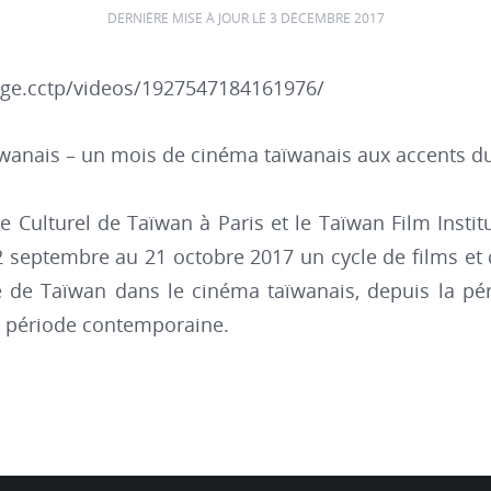
DERNIÈRE MISE À JOUR LE 3 DÉCEMBRE 2017
ge.cctp/videos/1927547184161976/
ïwanais – un mois de cinéma taïwanais aux accents du
e Culturel de Taïwan à Paris et le Taïwan Film Instit
2 septembre au 21 octobre 2017 un cycle de films et 
le de Taïwan dans le cinéma taïwanais, depuis la péri
a période contemporaine.