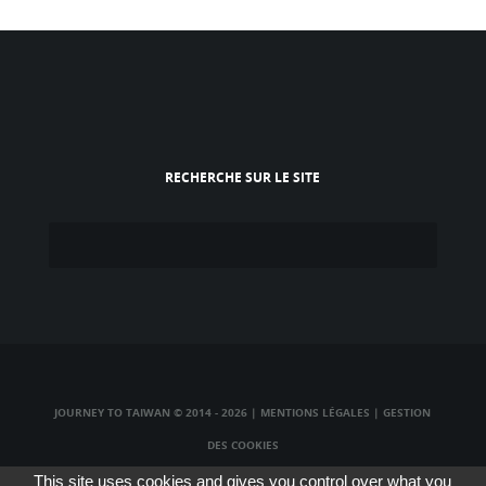
RECHERCHE SUR LE SITE
JOURNEY TO TAIWAN © 2014 - 2026
|
MENTIONS LÉGALES
|
GESTION
DES COOKIES
TAIWAN TV LIVE
|
TAIWAN RADIO LIVE
|
TAIWAN WEBCAM LIVE
This site uses cookies and gives you control over what you