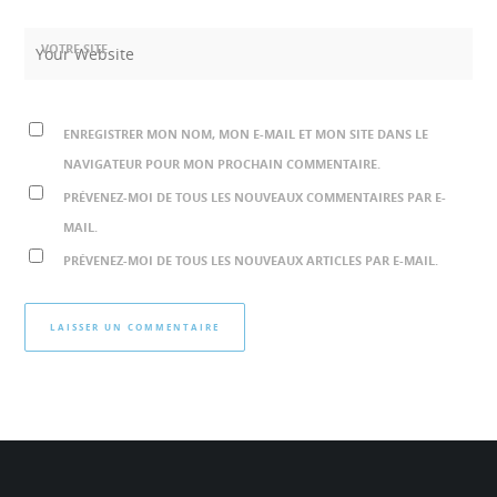
VOTRE SITE
ENREGISTRER MON NOM, MON E-MAIL ET MON SITE DANS LE
NAVIGATEUR POUR MON PROCHAIN COMMENTAIRE.
PRÉVENEZ-MOI DE TOUS LES NOUVEAUX COMMENTAIRES PAR E-
MAIL.
PRÉVENEZ-MOI DE TOUS LES NOUVEAUX ARTICLES PAR E-MAIL.