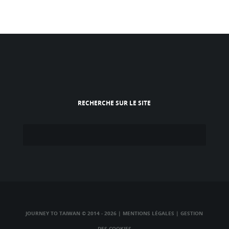
RECHERCHE SUR LE SITE
JOURNEY TO TAIWAN © 2014 - 2026
|
MENTIONS LÉGALES
|
GESTION
DES COOKIES