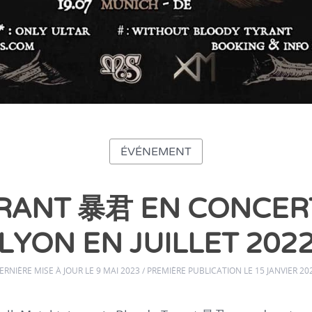
ÉVÉNEMENT
RANT 暴君 EN CONCERT 
LYON EN JUILLET 202
ERNIÈRE MISE À JOUR LE 9 MAI 2023 / PREMIÈRE PUBLICATION LE 15 JANVIER 20