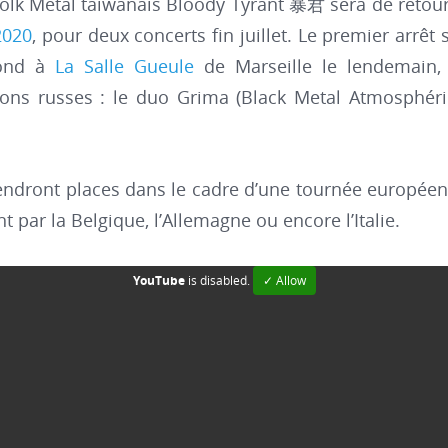
Folk Metal taiwanais Bloody Tyrant 暴君 sera de retou
2020
, pour deux concerts fin juillet. Le premier arrêt 
econd à
La Salle Gueule
de Marseille le lendemain, 
s russes : le duo Grima (Black Metal Atmosphériqu
endront places dans le cadre d’une tournée europée
 par la Belgique, l’Allemagne ou encore l’Italie.
YouTube
is disabled.
✓ Allow