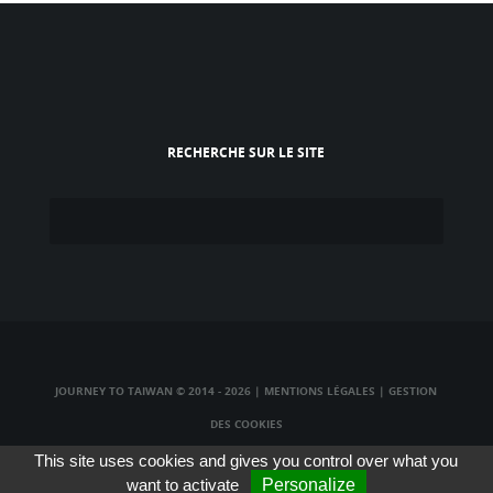
RECHERCHE SUR LE SITE
JOURNEY TO TAIWAN © 2014 - 2026
|
MENTIONS LÉGALES
|
GESTION
DES COOKIES
TAIWAN TV LIVE
|
TAIWAN RADIO LIVE
|
TAIWAN WEBCAM LIVE
This site uses cookies and gives you control over what you
want to activate
Personalize